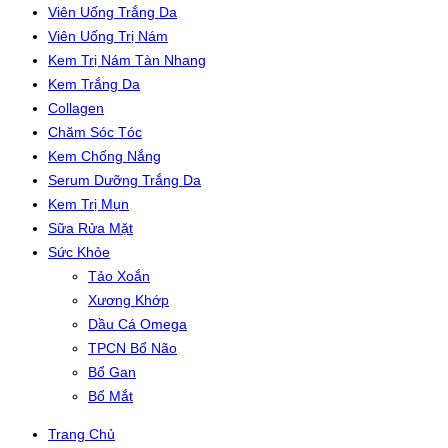
Viên Uống Trắng Da
Viên Uống Trị Nám
Kem Trị Nám Tàn Nhang
Kem Trắng Da
Collagen
Chăm Sóc Tóc
Kem Chống Nắng
Serum Dưỡng Trắng Da
Kem Trị Mụn
Sữa Rửa Mặt
Sức Khỏe
Tảo Xoắn
Xương Khớp
Dầu Cá Omega
TPCN Bổ Não
Bổ Gan
Bổ Mắt
Trang Chủ