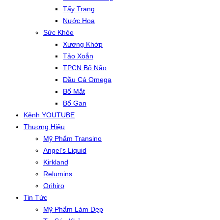
Tẩy Trang
Nước Hoa
Sức Khỏe
Xương Khớp
Tảo Xoắn
TPCN Bổ Não
Dầu Cá Omega
Bổ Mắt
Bổ Gan
Kênh YOUTUBE
Thương Hiệu
Mỹ Phẩm Transino
Angel’s Liquid
Kirkland
Relumins
Orihiro
Tin Tức
Mỹ Phẩm Làm Đẹp