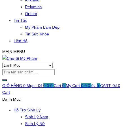
Kirkland
Relumins
Orihiro
Tin Tức
Mỹ Phẩm Làm Đẹp
Tin Sức Khỏe
Liên Hệ
MAIN MENU
GIỎ HÀNG
0 Mục -
0
₫
0
0
0
Cart
0
My Cart
0
0
0
0
₫
0
CART:
0
₫
0
Cart
Danh Mục
Hỗ Trợ Sinh Lý
SInh Lý Nam
Sinh Lý Nữ