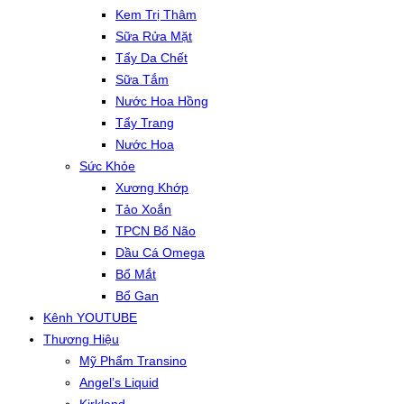
Kem Trị Thâm
Sữa Rửa Mặt
Tẩy Da Chết
Sữa Tắm
Nước Hoa Hồng
Tẩy Trang
Nước Hoa
Sức Khỏe
Xương Khớp
Tảo Xoắn
TPCN Bổ Não
Dầu Cá Omega
Bổ Mắt
Bổ Gan
Kênh YOUTUBE
Thương Hiệu
Mỹ Phẩm Transino
Angel’s Liquid