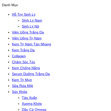
Danh Mục
Hỗ Trợ Sinh Lý
SInh Lý Nam
Sinh Lý Nữ
Viên Uống Trắng Da
Viên Uống Trị Nám
Kem Trị Nám Tàn Nhang
Kem Trắng Da
Collagen
Chăm Sóc Tóc
Kem Chống Nắng
Serum Dưỡng Trắng Da
Kem Trị Mụn
Sữa Rửa Mặt
Sức Khỏe
Tảo Xoắn
Xương Khớp
Dầu Cá Omega