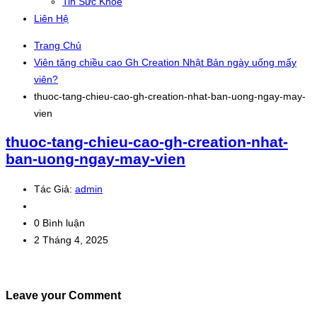
Tin Sức Khỏe
Liên Hệ
Trang Chủ
Viên tăng chiều cao Gh Creation Nhật Bản ngày uống mấy
viên?
thuoc-tang-chieu-cao-gh-creation-nhat-ban-uong-ngay-may-
vien
thuoc-tang-chieu-cao-gh-creation-nhat-
ban-uong-ngay-may-vien
Tác Giả:
admin
0 Bình luận
2 Tháng 4, 2025
Leave your Comment