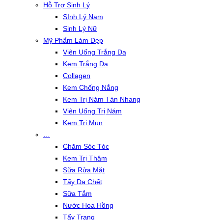
Hỗ Trợ Sinh Lý
SInh Lý Nam
Sinh Lý Nữ
Mỹ Phẩm Làm Đẹp
Viên Uống Trắng Da
Kem Trắng Da
Collagen
Kem Chống Nắng
Kem Trị Nám Tàn Nhang
Viên Uống Trị Nám
Kem Trị Mụn
…
Chăm Sóc Tóc
Kem Trị Thâm
Sữa Rửa Mặt
Tẩy Da Chết
Sữa Tắm
Nước Hoa Hồng
Tẩy Trang