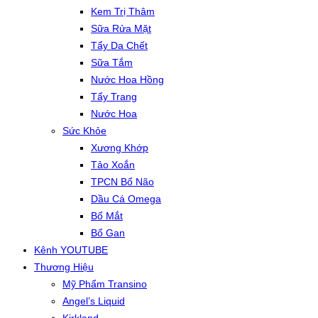
Kem Trị Thâm
Sữa Rửa Mặt
Tẩy Da Chết
Sữa Tắm
Nước Hoa Hồng
Tẩy Trang
Nước Hoa
Sức Khỏe
Xương Khớp
Tảo Xoắn
TPCN Bổ Não
Dầu Cá Omega
Bổ Mắt
Bổ Gan
Kênh YOUTUBE
Thương Hiệu
Mỹ Phẩm Transino
Angel’s Liquid