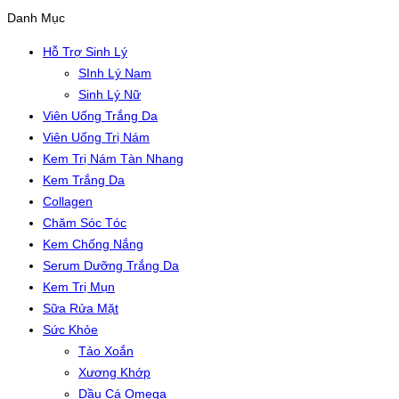
Danh Mục
Hỗ Trợ Sinh Lý
SInh Lý Nam
Sinh Lý Nữ
Viên Uống Trắng Da
Viên Uống Trị Nám
Kem Trị Nám Tàn Nhang
Kem Trắng Da
Collagen
Chăm Sóc Tóc
Kem Chống Nắng
Serum Dưỡng Trắng Da
Kem Trị Mụn
Sữa Rửa Mặt
Sức Khỏe
Tảo Xoắn
Xương Khớp
Dầu Cá Omega