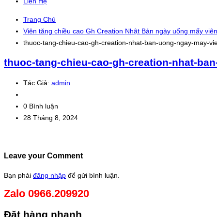
Liên Hệ
Trang Chủ
Viên tăng chiều cao Gh Creation Nhật Bản ngày uống mấy viê
thuoc-tang-chieu-cao-gh-creation-nhat-ban-uong-ngay-may-vi
thuoc-tang-chieu-cao-gh-creation-nhat-ba
Tác Giả:
admin
0 Bình luận
28 Tháng 8, 2024
Leave your Comment
Bạn phải
đăng nhập
để gửi bình luận.
Zalo 0966.209920
Đặt hàng nhanh