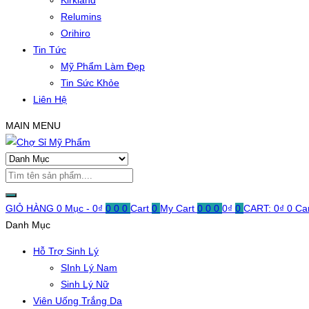
Kirkland
Relumins
Orihiro
Tin Tức
Mỹ Phẩm Làm Đẹp
Tin Sức Khỏe
Liên Hệ
MAIN MENU
GIỎ HÀNG
0 Mục -
0
₫
0
0
0
Cart
0
My Cart
0
0
0
0
₫
0
CART:
0
₫
0
Ca
Danh Mục
Hỗ Trợ Sinh Lý
SInh Lý Nam
Sinh Lý Nữ
Viên Uống Trắng Da