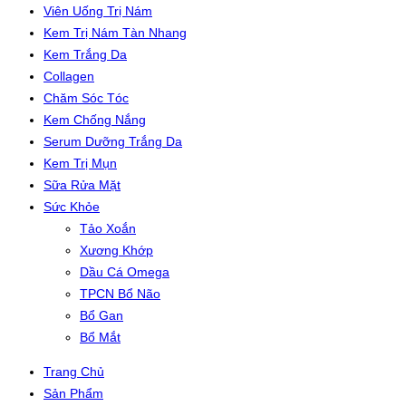
Viên Uống Trị Nám
Kem Trị Nám Tàn Nhang
Kem Trắng Da
Collagen
Chăm Sóc Tóc
Kem Chống Nắng
Serum Dưỡng Trắng Da
Kem Trị Mụn
Sữa Rửa Mặt
Sức Khỏe
Tảo Xoắn
Xương Khớp
Dầu Cá Omega
TPCN Bổ Não
Bổ Gan
Bổ Mắt
Trang Chủ
Sản Phẩm