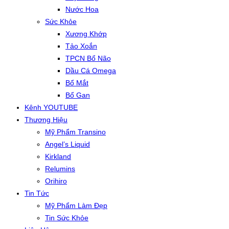
Nước Hoa
Sức Khỏe
Xương Khớp
Tảo Xoắn
TPCN Bổ Não
Dầu Cá Omega
Bổ Mắt
Bổ Gan
Kênh YOUTUBE
Thương Hiệu
Mỹ Phẩm Transino
Angel’s Liquid
Kirkland
Relumins
Orihiro
Tin Tức
Mỹ Phẩm Làm Đẹp
Tin Sức Khỏe