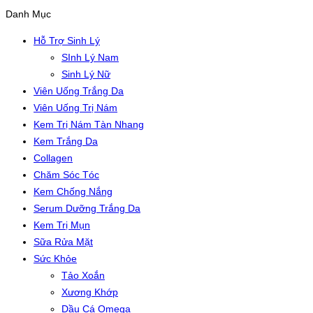
Danh Mục
Hỗ Trợ Sinh Lý
SInh Lý Nam
Sinh Lý Nữ
Viên Uống Trắng Da
Viên Uống Trị Nám
Kem Trị Nám Tàn Nhang
Kem Trắng Da
Collagen
Chăm Sóc Tóc
Kem Chống Nắng
Serum Dưỡng Trắng Da
Kem Trị Mụn
Sữa Rửa Mặt
Sức Khỏe
Tảo Xoắn
Xương Khớp
Dầu Cá Omega