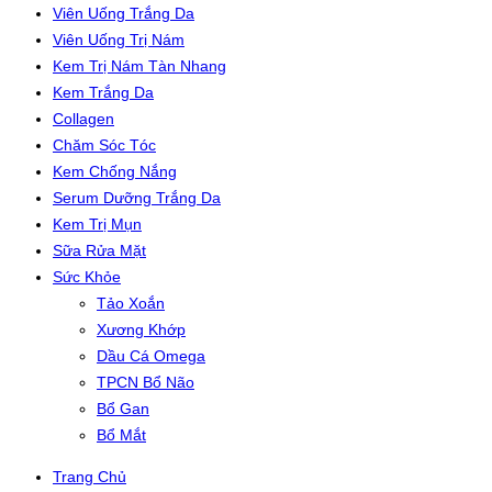
Viên Uống Trắng Da
Viên Uống Trị Nám
Kem Trị Nám Tàn Nhang
Kem Trắng Da
Collagen
Chăm Sóc Tóc
Kem Chống Nắng
Serum Dưỡng Trắng Da
Kem Trị Mụn
Sữa Rửa Mặt
Sức Khỏe
Tảo Xoắn
Xương Khớp
Dầu Cá Omega
TPCN Bổ Não
Bổ Gan
Bổ Mắt
Trang Chủ