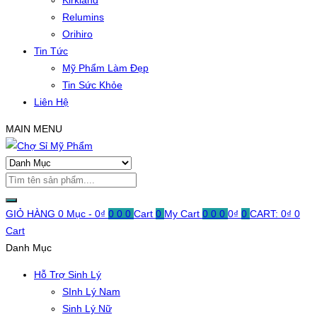
Kirkland
Relumins
Orihiro
Tin Tức
Mỹ Phẩm Làm Đẹp
Tin Sức Khỏe
Liên Hệ
MAIN MENU
GIỎ HÀNG
0 Mục -
0
₫
0
0
0
Cart
0
My Cart
0
0
0
0
₫
0
CART:
0
₫
0
Cart
Danh Mục
Hỗ Trợ Sinh Lý
SInh Lý Nam
Sinh Lý Nữ