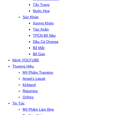
Tẩy Trang
Nước Hoa
Sức Khỏe
Xương Khớp
Tảo Xoắn
TPCN Bổ Não
Dầu Cá Omega
Bổ Mắt
Bổ Gan
Kênh YOUTUBE
Thương Hiệu
Mỹ Phẩm Transino
Angel’s Liquid
Kirkland
Relumins
Orihiro
Tin Tức
Mỹ Phẩm Làm Đẹp