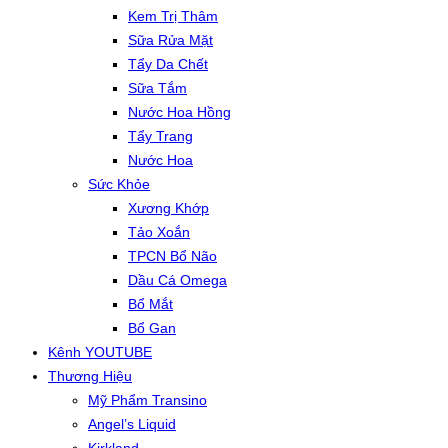
Kem Trị Thâm
Sữa Rửa Mặt
Tẩy Da Chết
Sữa Tắm
Nước Hoa Hồng
Tẩy Trang
Nước Hoa
Sức Khỏe
Xương Khớp
Tảo Xoắn
TPCN Bổ Não
Dầu Cá Omega
Bổ Mắt
Bổ Gan
Kênh YOUTUBE
Thương Hiệu
Mỹ Phẩm Transino
Angel’s Liquid