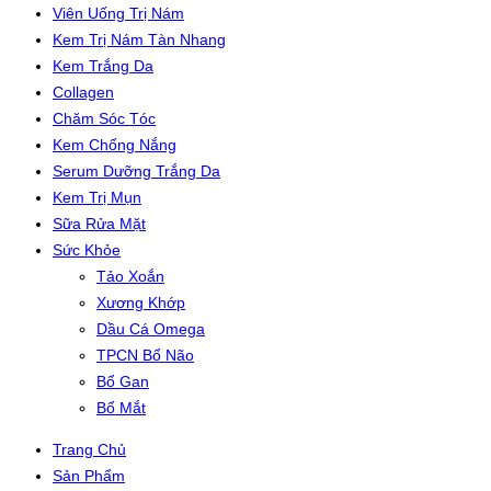
Viên Uống Trị Nám
Kem Trị Nám Tàn Nhang
Kem Trắng Da
Collagen
Chăm Sóc Tóc
Kem Chống Nắng
Serum Dưỡng Trắng Da
Kem Trị Mụn
Sữa Rửa Mặt
Sức Khỏe
Tảo Xoắn
Xương Khớp
Dầu Cá Omega
TPCN Bổ Não
Bổ Gan
Bổ Mắt
Trang Chủ
Sản Phẩm