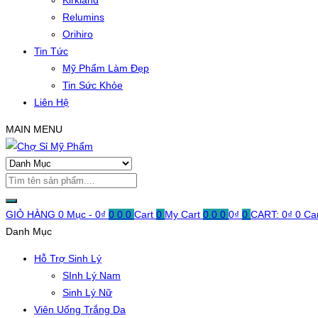
Kirkland
Relumins
Orihiro
Tin Tức
Mỹ Phẩm Làm Đẹp
Tin Sức Khỏe
Liên Hệ
MAIN MENU
GIỎ HÀNG
0 Mục -
0
₫
0
0
0
Cart
0
My Cart
0
0
0
0
₫
0
CART:
0
₫
0
Ca
Danh Mục
Hỗ Trợ Sinh Lý
SInh Lý Nam
Sinh Lý Nữ
Viên Uống Trắng Da