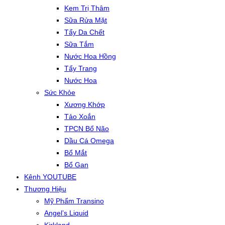
Kem Trị Thâm
Sữa Rửa Mặt
Tẩy Da Chết
Sữa Tắm
Nước Hoa Hồng
Tẩy Trang
Nước Hoa
Sức Khỏe
Xương Khớp
Tảo Xoắn
TPCN Bổ Não
Dầu Cá Omega
Bổ Mắt
Bổ Gan
Kênh YOUTUBE
Thương Hiệu
Mỹ Phẩm Transino
Angel’s Liquid