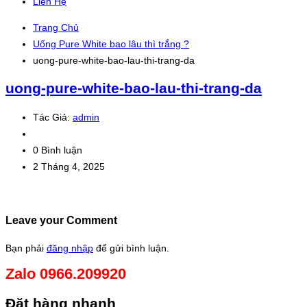
Liên Hệ
Trang Chủ
Uống Pure White bao lâu thì trắng ?
uong-pure-white-bao-lau-thi-trang-da
uong-pure-white-bao-lau-thi-trang-da
Tác Giả:
admin
0 Bình luận
2 Tháng 4, 2025
Leave your Comment
Bạn phải
đăng nhập
để gửi bình luận.
Zalo 0966.209920
Đặt hàng nhanh