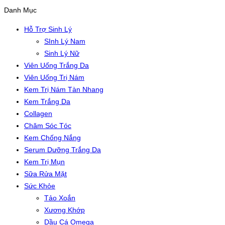
Danh Mục
Hỗ Trợ Sinh Lý
SInh Lý Nam
Sinh Lý Nữ
Viên Uống Trắng Da
Viên Uống Trị Nám
Kem Trị Nám Tàn Nhang
Kem Trắng Da
Collagen
Chăm Sóc Tóc
Kem Chống Nắng
Serum Dưỡng Trắng Da
Kem Trị Mụn
Sữa Rửa Mặt
Sức Khỏe
Tảo Xoắn
Xương Khớp
Dầu Cá Omega