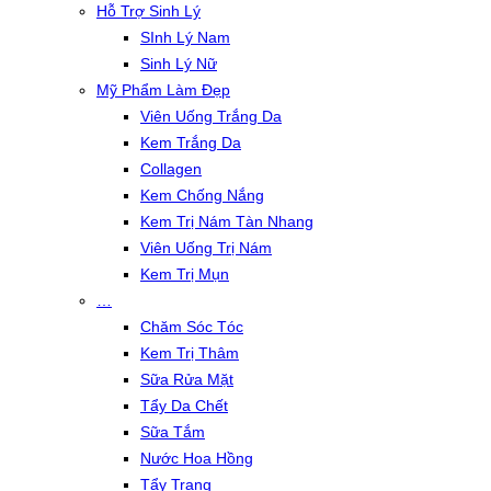
Hỗ Trợ Sinh Lý
SInh Lý Nam
Sinh Lý Nữ
Mỹ Phẩm Làm Đẹp
Viên Uống Trắng Da
Kem Trắng Da
Collagen
Kem Chống Nắng
Kem Trị Nám Tàn Nhang
Viên Uống Trị Nám
Kem Trị Mụn
…
Chăm Sóc Tóc
Kem Trị Thâm
Sữa Rửa Mặt
Tẩy Da Chết
Sữa Tắm
Nước Hoa Hồng
Tẩy Trang