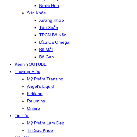
Nước Hoa
Sức Khỏe
Xương Khớp
Tảo Xoắn
TPCN Bổ Não
Dầu Cá Omega
Bổ Mắt
Bổ Gan
Kênh YOUTUBE
Thương Hiệu
Mỹ Phẩm Transino
Angel’s Liquid
Kirkland
Relumins
Orihiro
Tin Tức
Mỹ Phẩm Làm Đẹp
Tin Sức Khỏe