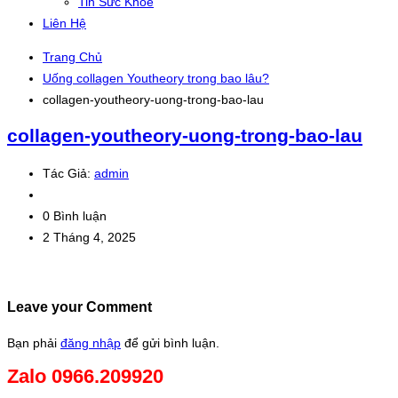
Tin Sức Khỏe
Liên Hệ
Trang Chủ
Uống collagen Youtheory trong bao lâu?
collagen-youtheory-uong-trong-bao-lau
collagen-youtheory-uong-trong-bao-lau
Tác Giả:
admin
0 Bình luận
2 Tháng 4, 2025
Leave your Comment
Bạn phải
đăng nhập
để gửi bình luận.
Zalo 0966.209920