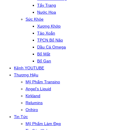
Tẩy Trang
Nước Hoa
Sức Khỏe
Xương Khớp
Tảo Xoắn
TPCN Bổ Não
Dầu Cá Omega
Bổ Mắt
Bổ Gan
Kênh YOUTUBE
Thương Hiệu
Mỹ Phẩm Transino
Angel’s Liquid
Kirkland
Relumins
Orihiro
Tin Tức
Mỹ Phẩm Làm Đẹp