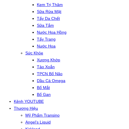
Kem Trị Thâm
Sữa Rửa Mặt
Tẩy Da Chết
Sữa Tắm
Nước Hoa Hồng
Tẩy Trang
Nước Hoa
Sức Khỏe
Xương Khớp
Tảo Xoắn
TPCN Bổ Não
Dầu Cá Omega
Bổ Mắt
Bổ Gan
Kênh YOUTUBE
Thương Hiệu
Mỹ Phẩm Transino
Angel’s Liquid