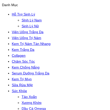
Danh Mục
Hỗ Trợ Sinh Lý
SInh Lý Nam
Sinh Lý Nữ
Viên Uống Trắng Da
Viên Uống Trị Nám
Kem Trị Nám Tàn Nhang
Kem Trắng Da
Collagen
Chăm Sóc Tóc
Kem Chống Nắng
Serum Dưỡng Trắng Da
Kem Trị Mụn
Sữa Rửa Mặt
Sức Khỏe
Tảo Xoắn
Xương Khớp
Dầu Cá Omega