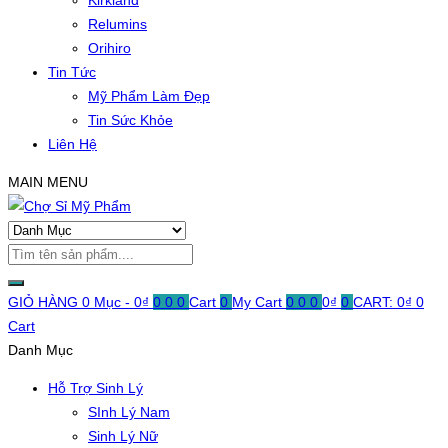
Kirkland
Relumins
Orihiro
Tin Tức
Mỹ Phẩm Làm Đẹp
Tin Sức Khỏe
Liên Hệ
MAIN MENU
GIỎ HÀNG
0 Mục -
0
₫
0
0
0
Cart
0
My Cart
0
0
0
0
₫
0
CART:
0
₫
0
Cart
Danh Mục
Hỗ Trợ Sinh Lý
SInh Lý Nam
Sinh Lý Nữ