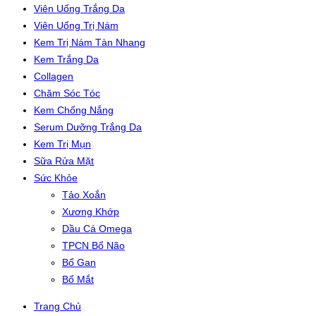
Viên Uống Trắng Da
Viên Uống Trị Nám
Kem Trị Nám Tàn Nhang
Kem Trắng Da
Collagen
Chăm Sóc Tóc
Kem Chống Nắng
Serum Dưỡng Trắng Da
Kem Trị Mụn
Sữa Rửa Mặt
Sức Khỏe
Tảo Xoắn
Xương Khớp
Dầu Cá Omega
TPCN Bổ Não
Bổ Gan
Bổ Mắt
Trang Chủ