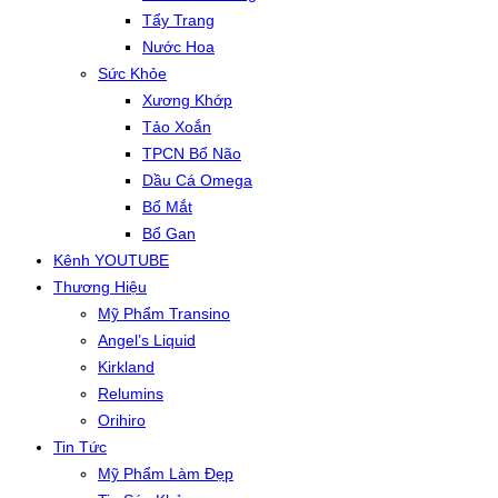
Tẩy Trang
Nước Hoa
Sức Khỏe
Xương Khớp
Tảo Xoắn
TPCN Bổ Não
Dầu Cá Omega
Bổ Mắt
Bổ Gan
Kênh YOUTUBE
Thương Hiệu
Mỹ Phẩm Transino
Angel’s Liquid
Kirkland
Relumins
Orihiro
Tin Tức
Mỹ Phẩm Làm Đẹp