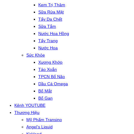
Kem Trị Thâm
Sữa Rửa Mặt
Tẩy Da Chết
Sữa Tắm
Nước Hoa Hồng
Tẩy Trang
Nước Hoa
Sức Khỏe
Xương Khớp
Tảo Xoắn
TPCN Bổ Não
Dầu Cá Omega
Bổ Mắt
Bổ Gan
Kênh YOUTUBE
Thương Hiệu
Mỹ Phẩm Transino
Angel’s Liquid