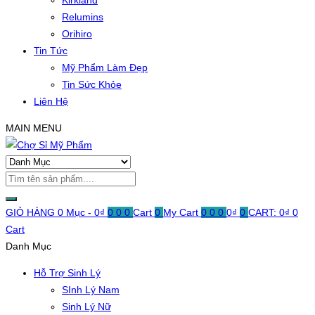
Kirkland
Relumins
Orihiro
Tin Tức
Mỹ Phẩm Làm Đẹp
Tin Sức Khỏe
Liên Hệ
MAIN MENU
GIỎ HÀNG
0 Mục -
0
₫
0
0
0
Cart
0
My Cart
0
0
0
0
₫
0
CART:
0
₫
0
Cart
Danh Mục
Hỗ Trợ Sinh Lý
SInh Lý Nam
Sinh Lý Nữ