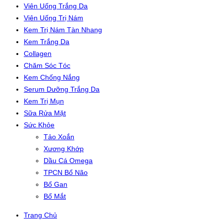
Viên Uống Trắng Da
Viên Uống Trị Nám
Kem Trị Nám Tàn Nhang
Kem Trắng Da
Collagen
Chăm Sóc Tóc
Kem Chống Nắng
Serum Dưỡng Trắng Da
Kem Trị Mụn
Sữa Rửa Mặt
Sức Khỏe
Tảo Xoắn
Xương Khớp
Dầu Cá Omega
TPCN Bổ Não
Bổ Gan
Bổ Mắt
Trang Chủ