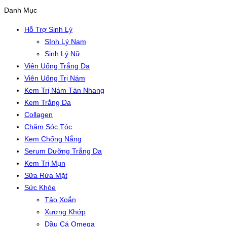
Danh Mục
Hỗ Trợ Sinh Lý
SInh Lý Nam
Sinh Lý Nữ
Viên Uống Trắng Da
Viên Uống Trị Nám
Kem Trị Nám Tàn Nhang
Kem Trắng Da
Collagen
Chăm Sóc Tóc
Kem Chống Nắng
Serum Dưỡng Trắng Da
Kem Trị Mụn
Sữa Rửa Mặt
Sức Khỏe
Tảo Xoắn
Xương Khớp
Dầu Cá Omega