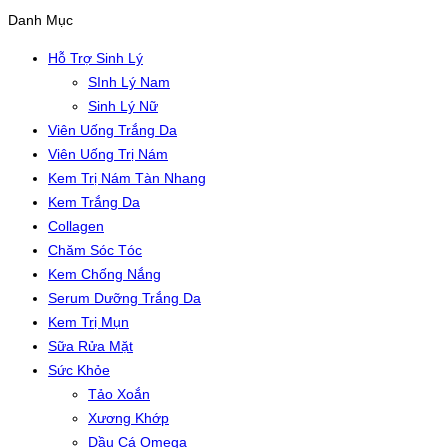
Danh Mục
Hỗ Trợ Sinh Lý
SInh Lý Nam
Sinh Lý Nữ
Viên Uống Trắng Da
Viên Uống Trị Nám
Kem Trị Nám Tàn Nhang
Kem Trắng Da
Collagen
Chăm Sóc Tóc
Kem Chống Nắng
Serum Dưỡng Trắng Da
Kem Trị Mụn
Sữa Rửa Mặt
Sức Khỏe
Tảo Xoắn
Xương Khớp
Dầu Cá Omega