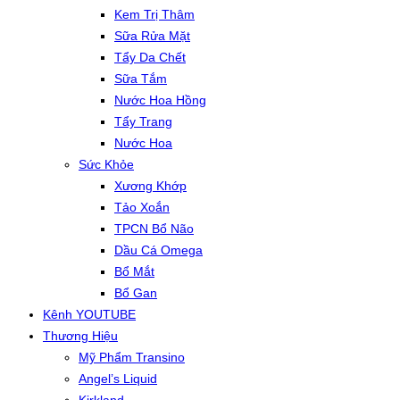
Kem Trị Thâm
Sữa Rửa Mặt
Tẩy Da Chết
Sữa Tắm
Nước Hoa Hồng
Tẩy Trang
Nước Hoa
Sức Khỏe
Xương Khớp
Tảo Xoắn
TPCN Bổ Não
Dầu Cá Omega
Bổ Mắt
Bổ Gan
Kênh YOUTUBE
Thương Hiệu
Mỹ Phẩm Transino
Angel’s Liquid