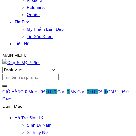
Kirkland
Relumins
Orihiro
Tin Tức
Mỹ Phẩm Làm Đẹp
Tin Sức Khỏe
Liên Hệ
MAIN MENU
GIỎ HÀNG
0 Mục -
0
₫
0
0
0
Cart
0
My Cart
0
0
0
0
₫
0
CART:
0
₫
0
Cart
Danh Mục
Hỗ Trợ Sinh Lý
SInh Lý Nam
Sinh Lý Nữ