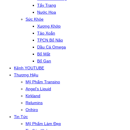
Tẩy Trang
Nước Hoa
Sức Khỏe
Xương Khớp
Tảo Xoắn
TPCN Bổ Não
Dầu Cá Omega
Bổ Mắt
Bổ Gan
Kênh YOUTUBE
Thương Hiệu
Mỹ Phẩm Transino
Angel’s Liquid
Kirkland
Relumins
Orihiro
Tin Tức
Mỹ Phẩm Làm Đẹp