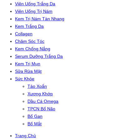
Viên Uống Trắng Da
Viên Uống Trị Nám
Kem Trị Nám Tàn Nhang
Kem Trắng Da
Collagen
Chăm Sóc Tóc
Kem Chống Nắng
Serum Dưỡng Trắng Da
Kem Trị Mụn
Sữa Rửa Mặt
Sức Khỏe
Tảo Xoắn
Xương Khớp
Dầu Cá Omega
TPCN Bổ Não
Bổ Gan
Bổ Mắt
Trang Chủ