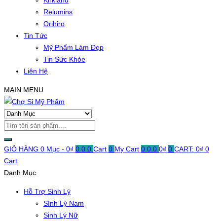
Kirkland
Relumins
Orihiro
Tin Tức
Mỹ Phẩm Làm Đẹp
Tin Sức Khỏe
Liên Hệ
MAIN MENU
GIỎ HÀNG
0 Mục -
0
₫
0
0
0
Cart
0
My Cart
0
0
0
0
₫
0
CART:
0
₫
0
Cart
Danh Mục
Hỗ Trợ Sinh Lý
SInh Lý Nam
Sinh Lý Nữ