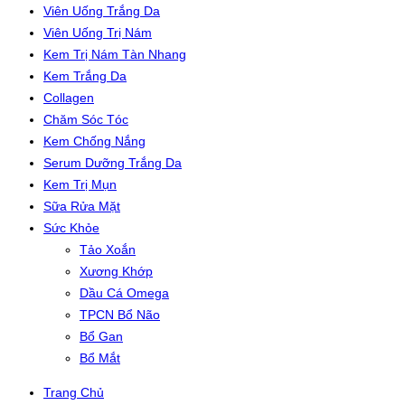
Viên Uống Trắng Da
Viên Uống Trị Nám
Kem Trị Nám Tàn Nhang
Kem Trắng Da
Collagen
Chăm Sóc Tóc
Kem Chống Nắng
Serum Dưỡng Trắng Da
Kem Trị Mụn
Sữa Rửa Mặt
Sức Khỏe
Tảo Xoắn
Xương Khớp
Dầu Cá Omega
TPCN Bổ Não
Bổ Gan
Bổ Mắt
Trang Chủ