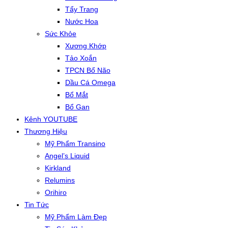
Tẩy Trang
Nước Hoa
Sức Khỏe
Xương Khớp
Tảo Xoắn
TPCN Bổ Não
Dầu Cá Omega
Bổ Mắt
Bổ Gan
Kênh YOUTUBE
Thương Hiệu
Mỹ Phẩm Transino
Angel’s Liquid
Kirkland
Relumins
Orihiro
Tin Tức
Mỹ Phẩm Làm Đẹp