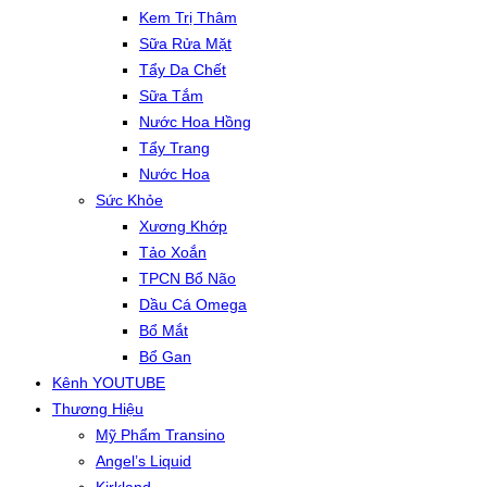
Kem Trị Thâm
Sữa Rửa Mặt
Tẩy Da Chết
Sữa Tắm
Nước Hoa Hồng
Tẩy Trang
Nước Hoa
Sức Khỏe
Xương Khớp
Tảo Xoắn
TPCN Bổ Não
Dầu Cá Omega
Bổ Mắt
Bổ Gan
Kênh YOUTUBE
Thương Hiệu
Mỹ Phẩm Transino
Angel’s Liquid