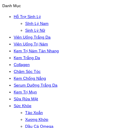
Danh Mục
Hỗ Trợ Sinh Lý
SInh Lý Nam
Sinh Lý Nữ
Viên Uống Trắng Da
Viên Uống Trị Nám
Kem Trị Nám Tàn Nhang
Kem Trắng Da
Collagen
Chăm Sóc Tóc
Kem Chống Nắng
Serum Dưỡng Trắng Da
Kem Trị Mụn
Sữa Rửa Mặt
Sức Khỏe
Tảo Xoắn
Xương Khớp
Dầu Cá Omega