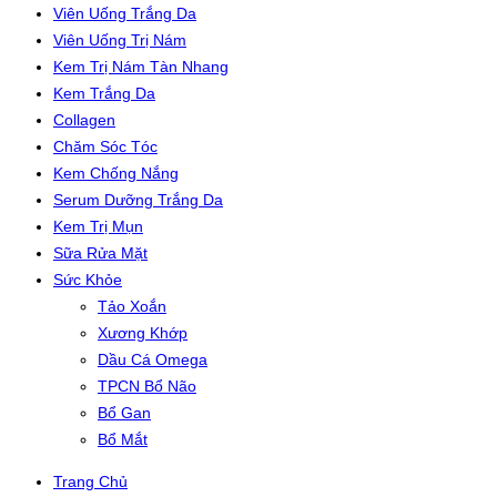
Viên Uống Trắng Da
Viên Uống Trị Nám
Kem Trị Nám Tàn Nhang
Kem Trắng Da
Collagen
Chăm Sóc Tóc
Kem Chống Nắng
Serum Dưỡng Trắng Da
Kem Trị Mụn
Sữa Rửa Mặt
Sức Khỏe
Tảo Xoắn
Xương Khớp
Dầu Cá Omega
TPCN Bổ Não
Bổ Gan
Bổ Mắt
Trang Chủ