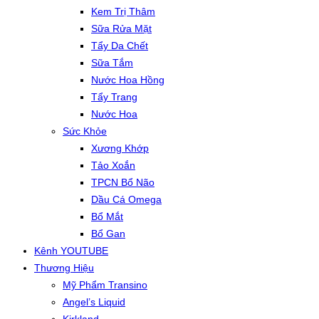
Kem Trị Thâm
Sữa Rửa Mặt
Tẩy Da Chết
Sữa Tắm
Nước Hoa Hồng
Tẩy Trang
Nước Hoa
Sức Khỏe
Xương Khớp
Tảo Xoắn
TPCN Bổ Não
Dầu Cá Omega
Bổ Mắt
Bổ Gan
Kênh YOUTUBE
Thương Hiệu
Mỹ Phẩm Transino
Angel’s Liquid