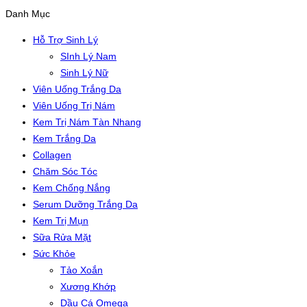
Danh Mục
Hỗ Trợ Sinh Lý
SInh Lý Nam
Sinh Lý Nữ
Viên Uống Trắng Da
Viên Uống Trị Nám
Kem Trị Nám Tàn Nhang
Kem Trắng Da
Collagen
Chăm Sóc Tóc
Kem Chống Nắng
Serum Dưỡng Trắng Da
Kem Trị Mụn
Sữa Rửa Mặt
Sức Khỏe
Tảo Xoắn
Xương Khớp
Dầu Cá Omega