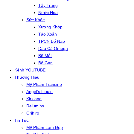
Tẩy Trang
Nước Hoa
Sức Khỏe
Xương Khớp
Tảo Xoắn
TPCN Bổ Não
Dầu Cá Omega
Bổ Mắt
Bổ Gan
Kênh YOUTUBE
Thương Hiệu
Mỹ Phẩm Transino
Angel’s Liquid
Kirkland
Relumins
Orihiro
Tin Tức
Mỹ Phẩm Làm Đẹp