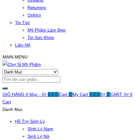
Kirkland
Relumins
Orihiro
Tin Tức
Mỹ Phẩm Làm Đẹp
Tin Sức Khỏe
Liên Hệ
MAIN MENU
GIỎ HÀNG
0 Mục -
0
₫
0
0
0
Cart
0
My Cart
0
0
0
0
₫
0
CART:
0
₫
0
Cart
Danh Mục
Hỗ Trợ Sinh Lý
SInh Lý Nam
Sinh Lý Nữ