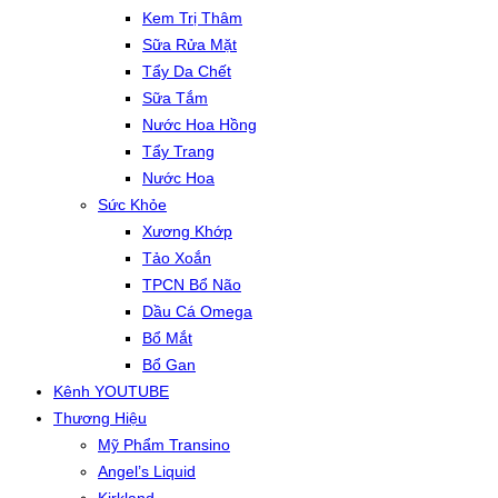
Kem Trị Thâm
Sữa Rửa Mặt
Tẩy Da Chết
Sữa Tắm
Nước Hoa Hồng
Tẩy Trang
Nước Hoa
Sức Khỏe
Xương Khớp
Tảo Xoắn
TPCN Bổ Não
Dầu Cá Omega
Bổ Mắt
Bổ Gan
Kênh YOUTUBE
Thương Hiệu
Mỹ Phẩm Transino
Angel’s Liquid