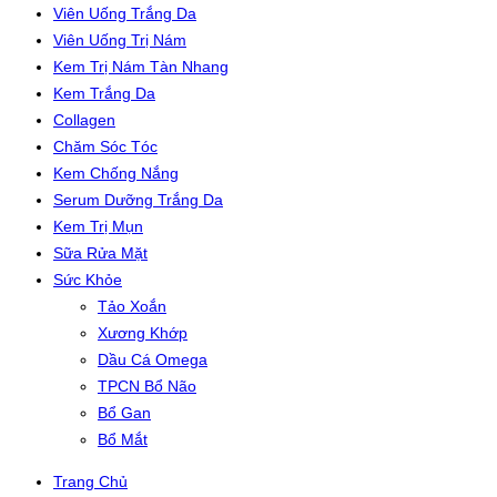
Viên Uống Trắng Da
Viên Uống Trị Nám
Kem Trị Nám Tàn Nhang
Kem Trắng Da
Collagen
Chăm Sóc Tóc
Kem Chống Nắng
Serum Dưỡng Trắng Da
Kem Trị Mụn
Sữa Rửa Mặt
Sức Khỏe
Tảo Xoắn
Xương Khớp
Dầu Cá Omega
TPCN Bổ Não
Bổ Gan
Bổ Mắt
Trang Chủ