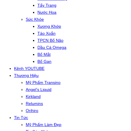
Tẩy Trang
Nước Hoa
Sức Khỏe
Xương Khớp
Tảo Xoắn
TPCN Bổ Não
Dầu Cá Omega
Bổ Mắt
Bổ Gan
Kênh YOUTUBE
Thương Hiệu
Mỹ Phẩm Transino
Angel’s Liquid
Kirkland
Relumins
Orihiro
Tin Tức
Mỹ Phẩm Làm Đẹp