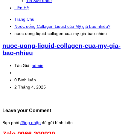
Tin Sức Khỏe
Liên Hệ
Trang Chủ
Nước uống Collagen Liquid của Mỹ giá bao nhiêu?
nuoc-uong-liquid-collagen-cua-my-gia-bao-nhieu
nuoc-uong-liquid-collagen-cua-my-gia-
bao-nhieu
Tác Giả:
admin
0 Bình luận
2 Tháng 4, 2025
Leave your Comment
Bạn phải
đăng nhập
để gửi bình luận.
Zalo 0966.209920