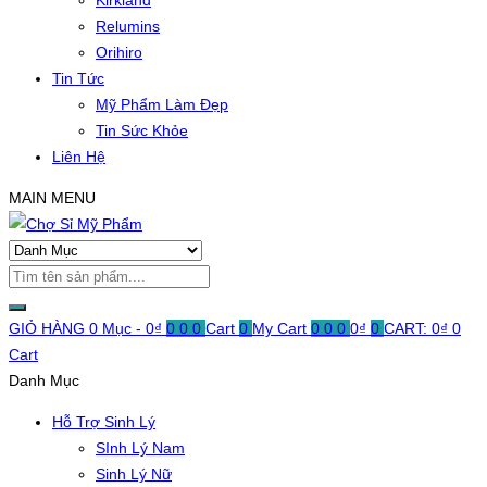
Kirkland
Relumins
Orihiro
Tin Tức
Mỹ Phẩm Làm Đẹp
Tin Sức Khỏe
Liên Hệ
MAIN MENU
GIỎ HÀNG
0 Mục -
0
₫
0
0
0
Cart
0
My Cart
0
0
0
0
₫
0
CART:
0
₫
0
Cart
Danh Mục
Hỗ Trợ Sinh Lý
SInh Lý Nam
Sinh Lý Nữ