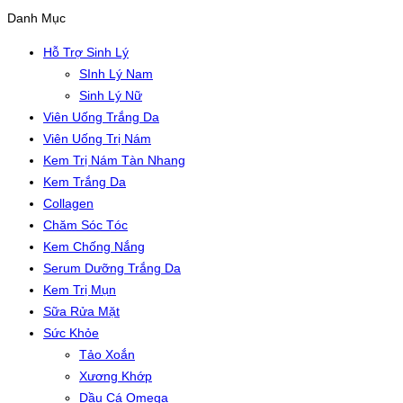
Danh Mục
Hỗ Trợ Sinh Lý
SInh Lý Nam
Sinh Lý Nữ
Viên Uống Trắng Da
Viên Uống Trị Nám
Kem Trị Nám Tàn Nhang
Kem Trắng Da
Collagen
Chăm Sóc Tóc
Kem Chống Nắng
Serum Dưỡng Trắng Da
Kem Trị Mụn
Sữa Rửa Mặt
Sức Khỏe
Tảo Xoắn
Xương Khớp
Dầu Cá Omega