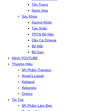
Tẩy Trang
Nước Hoa
Sức Khỏe
Xương Khớp
Tảo Xoắn
TPCN Bổ Não
Dầu Cá Omega
Bổ Mắt
Bổ Gan
Kênh YOUTUBE
Thương Hiệu
Mỹ Phẩm Transino
Angel’s Liquid
Kirkland
Relumins
Orihiro
Tin Tức
Mỹ Phẩm Làm Đẹp