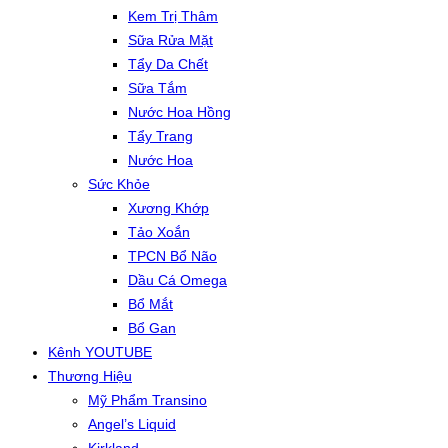
Kem Trị Thâm
Sữa Rửa Mặt
Tẩy Da Chết
Sữa Tắm
Nước Hoa Hồng
Tẩy Trang
Nước Hoa
Sức Khỏe
Xương Khớp
Tảo Xoắn
TPCN Bổ Não
Dầu Cá Omega
Bổ Mắt
Bổ Gan
Kênh YOUTUBE
Thương Hiệu
Mỹ Phẩm Transino
Angel’s Liquid