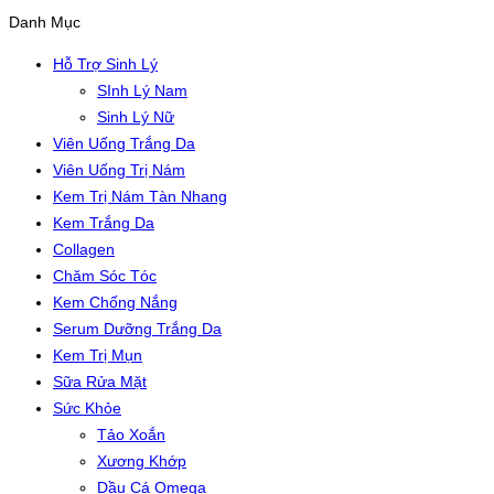
Danh Mục
Hỗ Trợ Sinh Lý
SInh Lý Nam
Sinh Lý Nữ
Viên Uống Trắng Da
Viên Uống Trị Nám
Kem Trị Nám Tàn Nhang
Kem Trắng Da
Collagen
Chăm Sóc Tóc
Kem Chống Nắng
Serum Dưỡng Trắng Da
Kem Trị Mụn
Sữa Rửa Mặt
Sức Khỏe
Tảo Xoắn
Xương Khớp
Dầu Cá Omega