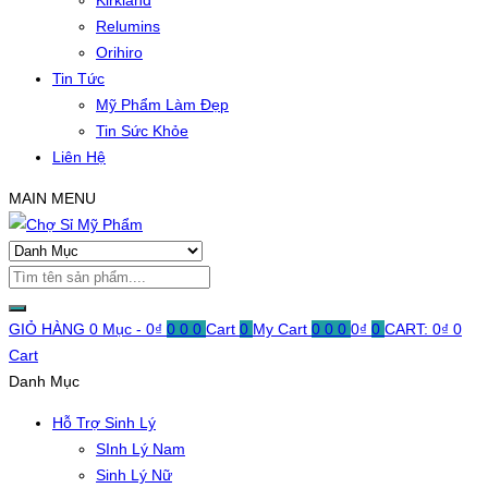
Kirkland
Relumins
Orihiro
Tin Tức
Mỹ Phẩm Làm Đẹp
Tin Sức Khỏe
Liên Hệ
MAIN MENU
GIỎ HÀNG
0 Mục -
0
₫
0
0
0
Cart
0
My Cart
0
0
0
0
₫
0
CART:
0
₫
0
Cart
Danh Mục
Hỗ Trợ Sinh Lý
SInh Lý Nam
Sinh Lý Nữ