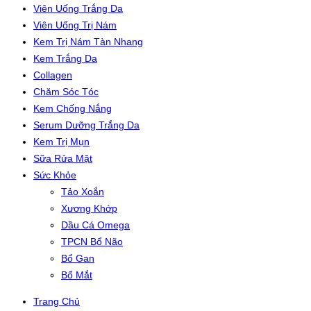
Viên Uống Trắng Da
Viên Uống Trị Nám
Kem Trị Nám Tàn Nhang
Kem Trắng Da
Collagen
Chăm Sóc Tóc
Kem Chống Nắng
Serum Dưỡng Trắng Da
Kem Trị Mụn
Sữa Rửa Mặt
Sức Khỏe
Tảo Xoắn
Xương Khớp
Dầu Cá Omega
TPCN Bổ Não
Bổ Gan
Bổ Mắt
Trang Chủ