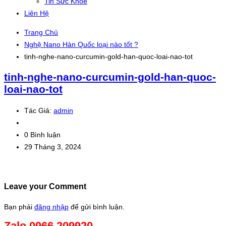
Tin Sức Khỏe
Liên Hệ
Trang Chủ
Nghệ Nano Hàn Quốc loại nào tốt ?
tinh-nghe-nano-curcumin-gold-han-quoc-loai-nao-tot
tinh-nghe-nano-curcumin-gold-han-quoc-
loai-nao-tot
Tác Giả:
admin
0 Bình luận
29 Tháng 3, 2024
Leave your Comment
Bạn phải
đăng nhập
để gửi bình luận.
Zalo 0966.209920