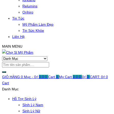
Kirkland
Relumins
Orihiro
Tin Tức
Mỹ Phẩm Làm Đẹp
Tin Sức Khỏe
Liên Hệ
MAIN MENU
GIỎ HÀNG
0 Mục -
0
₫
0
0
0
Cart
0
My Cart
0
0
0
0
₫
0
CART:
0
₫
0
Cart
Danh Mục
Hỗ Trợ Sinh Lý
SInh Lý Nam
Sinh Lý Nữ