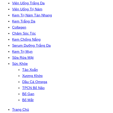
Viên Uống Trắng Da
Viên Uống Trị Nám
Kem Trị Nám Tàn Nhang
Kem Trắng Da
Collagen
Chăm Sóc Tóc
Kem Chống Nắng
Serum Dưỡng Trắng Da
Kem Trị Mụn
Sữa Rửa Mặt
Sức Khỏe
Tảo Xoắn
Xương Khớp
Dầu Cá Omega
TPCN Bổ Não
Bổ Gan
Bổ Mắt
Trang Chủ