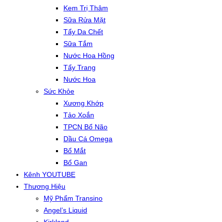
Kem Trị Thâm
Sữa Rửa Mặt
Tẩy Da Chết
Sữa Tắm
Nước Hoa Hồng
Tẩy Trang
Nước Hoa
Sức Khỏe
Xương Khớp
Tảo Xoắn
TPCN Bổ Não
Dầu Cá Omega
Bổ Mắt
Bổ Gan
Kênh YOUTUBE
Thương Hiệu
Mỹ Phẩm Transino
Angel’s Liquid