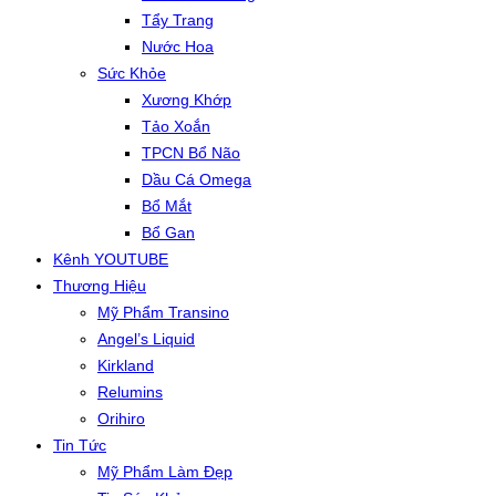
Tẩy Trang
Nước Hoa
Sức Khỏe
Xương Khớp
Tảo Xoắn
TPCN Bổ Não
Dầu Cá Omega
Bổ Mắt
Bổ Gan
Kênh YOUTUBE
Thương Hiệu
Mỹ Phẩm Transino
Angel’s Liquid
Kirkland
Relumins
Orihiro
Tin Tức
Mỹ Phẩm Làm Đẹp