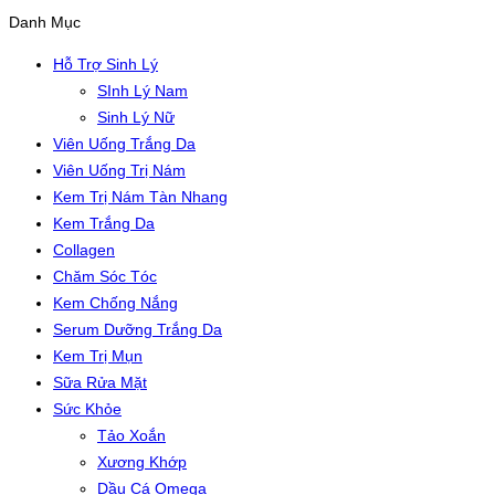
Danh Mục
Hỗ Trợ Sinh Lý
SInh Lý Nam
Sinh Lý Nữ
Viên Uống Trắng Da
Viên Uống Trị Nám
Kem Trị Nám Tàn Nhang
Kem Trắng Da
Collagen
Chăm Sóc Tóc
Kem Chống Nắng
Serum Dưỡng Trắng Da
Kem Trị Mụn
Sữa Rửa Mặt
Sức Khỏe
Tảo Xoắn
Xương Khớp
Dầu Cá Omega