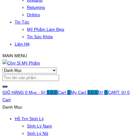
Kirkland
Relumins
Orihiro
Tin Tức
Mỹ Phẩm Làm Đẹp
Tin Sức Khỏe
Liên Hệ
MAIN MENU
GIỎ HÀNG
0 Mục -
0
₫
0
0
0
Cart
0
My Cart
0
0
0
0
₫
0
CART:
0
₫
0
Cart
Danh Mục
Hỗ Trợ Sinh Lý
SInh Lý Nam
Sinh Lý Nữ