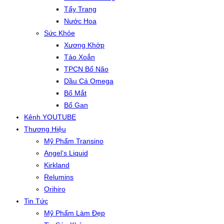
Tẩy Trang
Nước Hoa
Sức Khỏe
Xương Khớp
Tảo Xoắn
TPCN Bổ Não
Dầu Cá Omega
Bổ Mắt
Bổ Gan
Kênh YOUTUBE
Thương Hiệu
Mỹ Phẩm Transino
Angel’s Liquid
Kirkland
Relumins
Orihiro
Tin Tức
Mỹ Phẩm Làm Đẹp