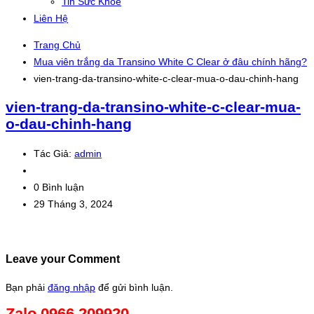
Tin Sức Khỏe
Liên Hệ
Trang Chủ
Mua viên trắng da Transino White C Clear ở đâu chính hãng?
vien-trang-da-transino-white-c-clear-mua-o-dau-chinh-hang
vien-trang-da-transino-white-c-clear-mua-
o-dau-chinh-hang
Tác Giả:
admin
0 Bình luận
29 Tháng 3, 2024
Leave your Comment
Bạn phải
đăng nhập
để gửi bình luận.
Zalo 0966.209920