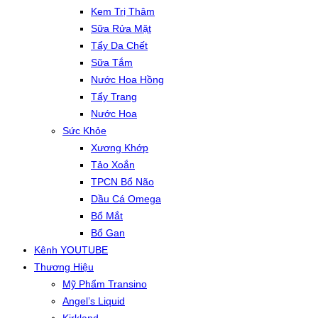
Kem Trị Thâm
Sữa Rửa Mặt
Tẩy Da Chết
Sữa Tắm
Nước Hoa Hồng
Tẩy Trang
Nước Hoa
Sức Khỏe
Xương Khớp
Tảo Xoắn
TPCN Bổ Não
Dầu Cá Omega
Bổ Mắt
Bổ Gan
Kênh YOUTUBE
Thương Hiệu
Mỹ Phẩm Transino
Angel’s Liquid