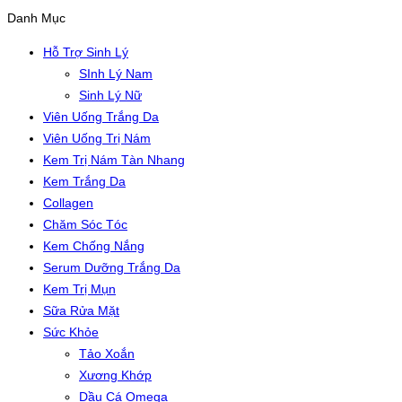
Danh Mục
Hỗ Trợ Sinh Lý
SInh Lý Nam
Sinh Lý Nữ
Viên Uống Trắng Da
Viên Uống Trị Nám
Kem Trị Nám Tàn Nhang
Kem Trắng Da
Collagen
Chăm Sóc Tóc
Kem Chống Nắng
Serum Dưỡng Trắng Da
Kem Trị Mụn
Sữa Rửa Mặt
Sức Khỏe
Tảo Xoắn
Xương Khớp
Dầu Cá Omega