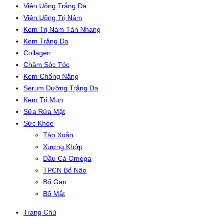
Viên Uống Trắng Da
Viên Uống Trị Nám
Kem Trị Nám Tàn Nhang
Kem Trắng Da
Collagen
Chăm Sóc Tóc
Kem Chống Nắng
Serum Dưỡng Trắng Da
Kem Trị Mụn
Sữa Rửa Mặt
Sức Khỏe
Tảo Xoắn
Xương Khớp
Dầu Cá Omega
TPCN Bổ Não
Bổ Gan
Bổ Mắt
Trang Chủ