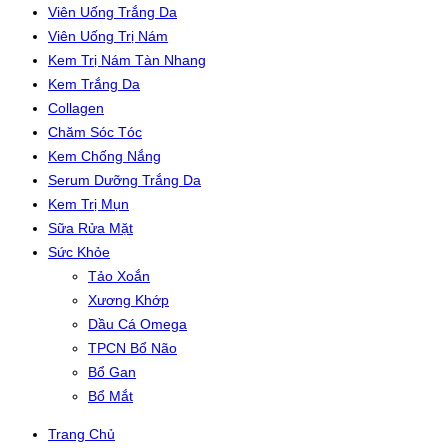
Viên Uống Trắng Da
Viên Uống Trị Nám
Kem Trị Nám Tàn Nhang
Kem Trắng Da
Collagen
Chăm Sóc Tóc
Kem Chống Nắng
Serum Dưỡng Trắng Da
Kem Trị Mụn
Sữa Rửa Mặt
Sức Khỏe
Tảo Xoắn
Xương Khớp
Dầu Cá Omega
TPCN Bổ Não
Bổ Gan
Bổ Mắt
Trang Chủ