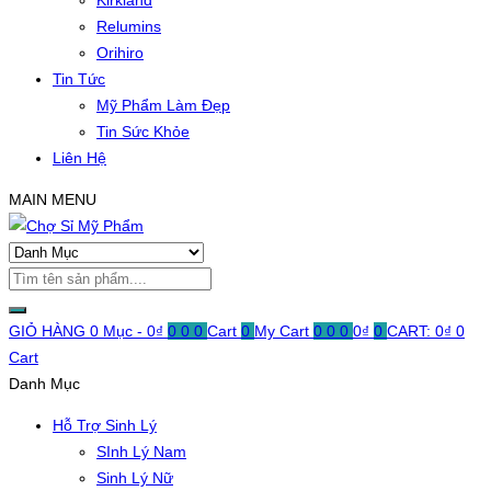
Kirkland
Relumins
Orihiro
Tin Tức
Mỹ Phẩm Làm Đẹp
Tin Sức Khỏe
Liên Hệ
MAIN MENU
GIỎ HÀNG
0 Mục -
0
₫
0
0
0
Cart
0
My Cart
0
0
0
0
₫
0
CART:
0
₫
0
Cart
Danh Mục
Hỗ Trợ Sinh Lý
SInh Lý Nam
Sinh Lý Nữ