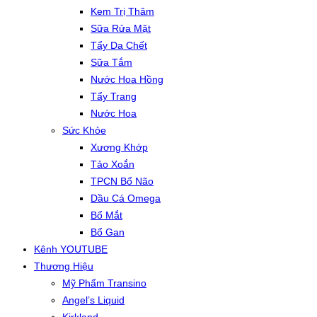
Kem Trị Thâm
Sữa Rửa Mặt
Tẩy Da Chết
Sữa Tắm
Nước Hoa Hồng
Tẩy Trang
Nước Hoa
Sức Khỏe
Xương Khớp
Tảo Xoắn
TPCN Bổ Não
Dầu Cá Omega
Bổ Mắt
Bổ Gan
Kênh YOUTUBE
Thương Hiệu
Mỹ Phẩm Transino
Angel’s Liquid