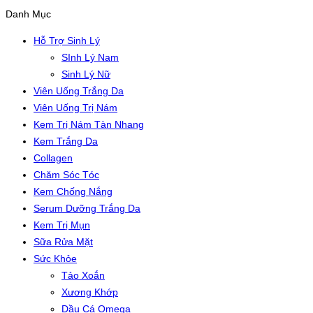
Danh Mục
Hỗ Trợ Sinh Lý
SInh Lý Nam
Sinh Lý Nữ
Viên Uống Trắng Da
Viên Uống Trị Nám
Kem Trị Nám Tàn Nhang
Kem Trắng Da
Collagen
Chăm Sóc Tóc
Kem Chống Nắng
Serum Dưỡng Trắng Da
Kem Trị Mụn
Sữa Rửa Mặt
Sức Khỏe
Tảo Xoắn
Xương Khớp
Dầu Cá Omega