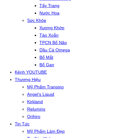
Tẩy Trang
Nước Hoa
Sức Khỏe
Xương Khớp
Tảo Xoắn
TPCN Bổ Não
Dầu Cá Omega
Bổ Mắt
Bổ Gan
Kênh YOUTUBE
Thương Hiệu
Mỹ Phẩm Transino
Angel’s Liquid
Kirkland
Relumins
Orihiro
Tin Tức
Mỹ Phẩm Làm Đẹp