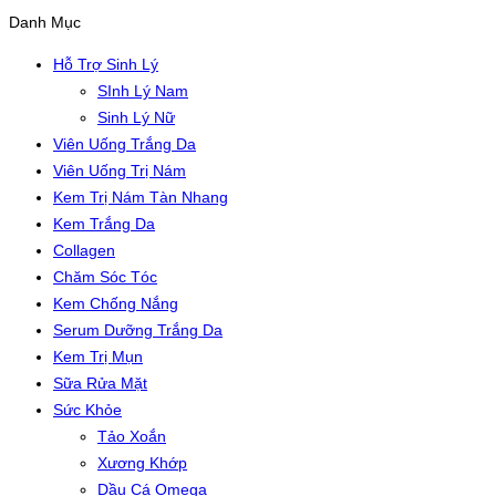
Danh Mục
Hỗ Trợ Sinh Lý
SInh Lý Nam
Sinh Lý Nữ
Viên Uống Trắng Da
Viên Uống Trị Nám
Kem Trị Nám Tàn Nhang
Kem Trắng Da
Collagen
Chăm Sóc Tóc
Kem Chống Nắng
Serum Dưỡng Trắng Da
Kem Trị Mụn
Sữa Rửa Mặt
Sức Khỏe
Tảo Xoắn
Xương Khớp
Dầu Cá Omega