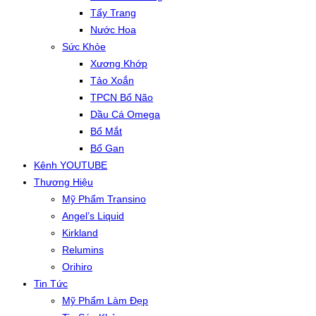
Tẩy Trang
Nước Hoa
Sức Khỏe
Xương Khớp
Tảo Xoắn
TPCN Bổ Não
Dầu Cá Omega
Bổ Mắt
Bổ Gan
Kênh YOUTUBE
Thương Hiệu
Mỹ Phẩm Transino
Angel’s Liquid
Kirkland
Relumins
Orihiro
Tin Tức
Mỹ Phẩm Làm Đẹp