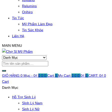
Kirkland
Relumins
Orihiro
Tin Tức
Mỹ Phẩm Làm Đẹp
Tin Sức Khỏe
Liên Hệ
MAIN MENU
GIỎ HÀNG
0 Mục -
0
₫
0
0
0
Cart
0
My Cart
0
0
0
0
₫
0
CART:
0
₫
0
Cart
Danh Mục
Hỗ Trợ Sinh Lý
SInh Lý Nam
Sinh Lý Nữ