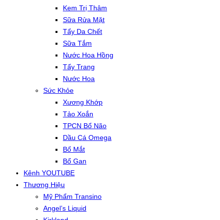
Kem Trị Thâm
Sữa Rửa Mặt
Tẩy Da Chết
Sữa Tắm
Nước Hoa Hồng
Tẩy Trang
Nước Hoa
Sức Khỏe
Xương Khớp
Tảo Xoắn
TPCN Bổ Não
Dầu Cá Omega
Bổ Mắt
Bổ Gan
Kênh YOUTUBE
Thương Hiệu
Mỹ Phẩm Transino
Angel’s Liquid