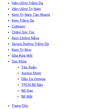
Viên Uống Trắng Da
Viên Uống Trị Nám
Kem Trị Nám Tàn Nhang
Kem Trắng Da
Collagen
Chăm Sóc Tóc
Kem Chống Nắng
Serum Dưỡng Trắng Da
Kem Trị Mụn
Sữa Rửa Mặt
Sức Khỏe
Tảo Xoắn
Xương Khớp
Dầu Cá Omega
TPCN Bổ Não
Bổ Gan
Bổ Mắt
Trang Chủ