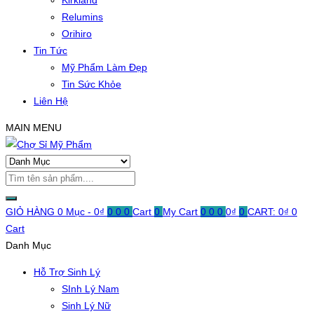
Kirkland
Relumins
Orihiro
Tin Tức
Mỹ Phẩm Làm Đẹp
Tin Sức Khỏe
Liên Hệ
MAIN MENU
GIỎ HÀNG
0 Mục -
0
₫
0
0
0
Cart
0
My Cart
0
0
0
0
₫
0
CART:
0
₫
0
Cart
Danh Mục
Hỗ Trợ Sinh Lý
SInh Lý Nam
Sinh Lý Nữ