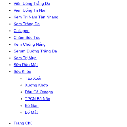
Viên Uống Trắng Da
Viên Uống Trị Nám
Kem Trị Nám Tàn Nhang
Kem Trắng Da
Collagen
Chăm Sóc Tóc
Kem Chống Nắng
Serum Dưỡng Trắng Da
Kem Trị Mụn
Sữa Rửa Mặt
Sức Khỏe
Tảo Xoắn
Xương Khớp
Dầu Cá Omega
TPCN Bổ Não
Bổ Gan
Bổ Mắt
Trang Chủ