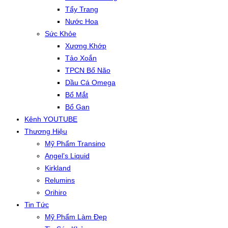
Tẩy Trang
Nước Hoa
Sức Khỏe
Xương Khớp
Tảo Xoắn
TPCN Bổ Não
Dầu Cá Omega
Bổ Mắt
Bổ Gan
Kênh YOUTUBE
Thương Hiệu
Mỹ Phẩm Transino
Angel’s Liquid
Kirkland
Relumins
Orihiro
Tin Tức
Mỹ Phẩm Làm Đẹp