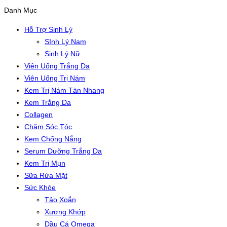
Danh Mục
Hỗ Trợ Sinh Lý
SInh Lý Nam
Sinh Lý Nữ
Viên Uống Trắng Da
Viên Uống Trị Nám
Kem Trị Nám Tàn Nhang
Kem Trắng Da
Collagen
Chăm Sóc Tóc
Kem Chống Nắng
Serum Dưỡng Trắng Da
Kem Trị Mụn
Sữa Rửa Mặt
Sức Khỏe
Tảo Xoắn
Xương Khớp
Dầu Cá Omega