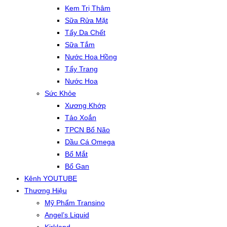
Kem Trị Thâm
Sữa Rửa Mặt
Tẩy Da Chết
Sữa Tắm
Nước Hoa Hồng
Tẩy Trang
Nước Hoa
Sức Khỏe
Xương Khớp
Tảo Xoắn
TPCN Bổ Não
Dầu Cá Omega
Bổ Mắt
Bổ Gan
Kênh YOUTUBE
Thương Hiệu
Mỹ Phẩm Transino
Angel’s Liquid