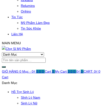
Kirkland
Relumins
Orihiro
Tin Tức
Mỹ Phẩm Làm Đẹp
Tin Sức Khỏe
Liên Hệ
MAIN MENU
GIỎ HÀNG
0 Mục -
0
₫
0
0
0
Cart
0
My Cart
0
0
0
0
₫
0
CART:
0
₫
0
Cart
Danh Mục
Hỗ Trợ Sinh Lý
SInh Lý Nam
Sinh Lý Nữ