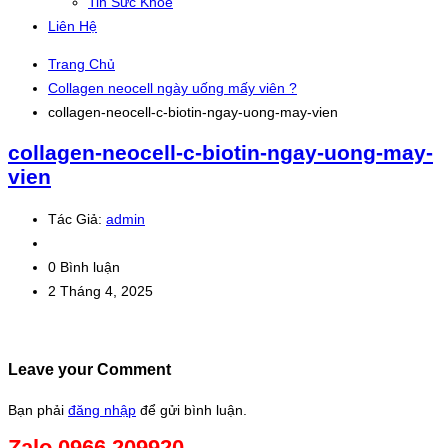
Tin Sức Khỏe
Liên Hệ
Trang Chủ
Collagen neocell ngày uống mấy viên ?
collagen-neocell-c-biotin-ngay-uong-may-vien
collagen-neocell-c-biotin-ngay-uong-may-
vien
Tác Giả:
admin
0 Bình luận
2 Tháng 4, 2025
Leave your Comment
Bạn phải
đăng nhập
để gửi bình luận.
Zalo 0966.209920