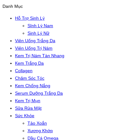
Danh Mục
Hỗ Trợ Sinh Lý
SInh Lý Nam
Sinh Lý Nữ
Viên Uống Trắng Da
Viên Uống Trị Nám
Kem Trị Nám Tàn Nhang
Kem Trắng Da
Collagen
Chăm Sóc Tóc
Kem Chống Nắng
Serum Dưỡng Trắng Da
Kem Trị Mụn
Sữa Rửa Mặt
Sức Khỏe
Tảo Xoắn
Xương Khớp
Dầu Cá Omega