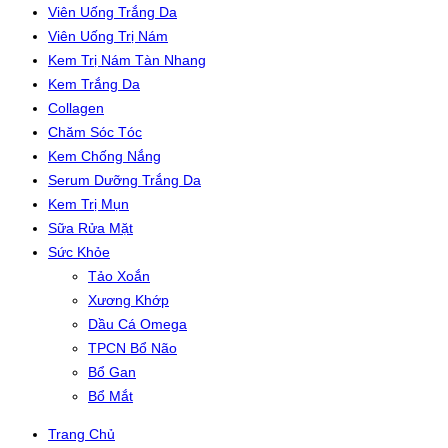
Viên Uống Trắng Da
Viên Uống Trị Nám
Kem Trị Nám Tàn Nhang
Kem Trắng Da
Collagen
Chăm Sóc Tóc
Kem Chống Nắng
Serum Dưỡng Trắng Da
Kem Trị Mụn
Sữa Rửa Mặt
Sức Khỏe
Tảo Xoắn
Xương Khớp
Dầu Cá Omega
TPCN Bổ Não
Bổ Gan
Bổ Mắt
Trang Chủ