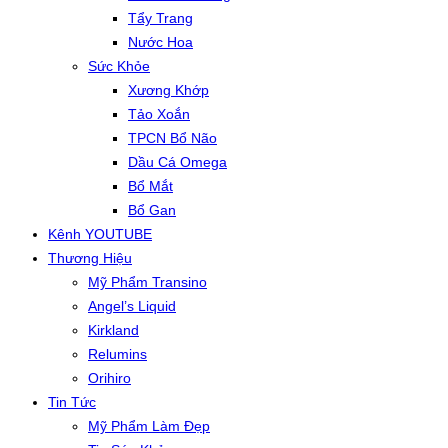
Tẩy Trang
Nước Hoa
Sức Khỏe
Xương Khớp
Tảo Xoắn
TPCN Bổ Não
Dầu Cá Omega
Bổ Mắt
Bổ Gan
Kênh YOUTUBE
Thương Hiệu
Mỹ Phẩm Transino
Angel’s Liquid
Kirkland
Relumins
Orihiro
Tin Tức
Mỹ Phẩm Làm Đẹp