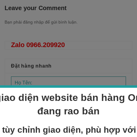
Leave your Comment
Bạn phải
đăng nhập
để gửi bình luận.
Zalo 0966.209920
Đặt hàng nhanh
iao diện website bán hàng On
đang rao bán
 tùy chỉnh giao diện, phù hợp vớ