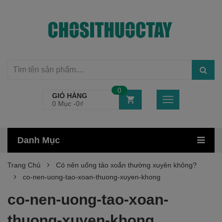
0
GIỎ HÀNG
0 Mục -
0
₫
Danh Mục
Trang Chủ
Có nên uống tảo xoắn thường xuyên không?
co-nen-uong-tao-xoan-thuong-xuyen-khong
co-nen-uong-tao-xoan-
thuong-xuyen-khong