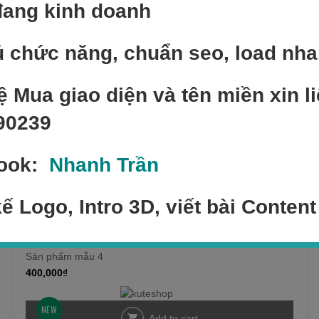
đang kinh doanh
 chức năng, chuẩn seo, load nh
Sản phẩm bán chạy
ệ Mua giao diện và tên miền xin li
90239
NEW
Add to cart
ook:
Nhanh Trần
Sản phẩm mẫu 1
300,000
₫
kế Logo, Intro 3D, viết bài Content
NEW
Add to cart
Sản phẩm mẫu 4
400,000
₫
NEW
Add to cart