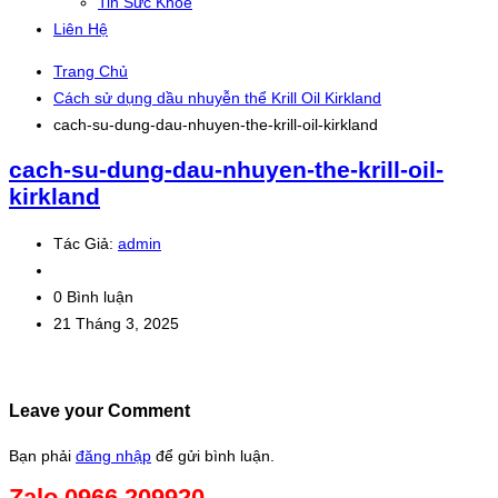
Tin Sức Khỏe
Liên Hệ
Trang Chủ
Cách sử dụng dầu nhuyễn thể Krill Oil Kirkland
cach-su-dung-dau-nhuyen-the-krill-oil-kirkland
cach-su-dung-dau-nhuyen-the-krill-oil-
kirkland
Tác Giả:
admin
0 Bình luận
21 Tháng 3, 2025
Leave your Comment
Bạn phải
đăng nhập
để gửi bình luận.
Zalo 0966.209920