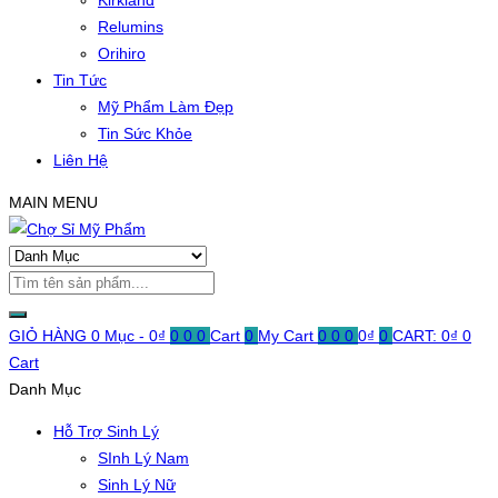
Kirkland
Relumins
Orihiro
Tin Tức
Mỹ Phẩm Làm Đẹp
Tin Sức Khỏe
Liên Hệ
MAIN MENU
GIỎ HÀNG
0 Mục -
0
₫
0
0
0
Cart
0
My Cart
0
0
0
0
₫
0
CART:
0
₫
0
Cart
Danh Mục
Hỗ Trợ Sinh Lý
SInh Lý Nam
Sinh Lý Nữ