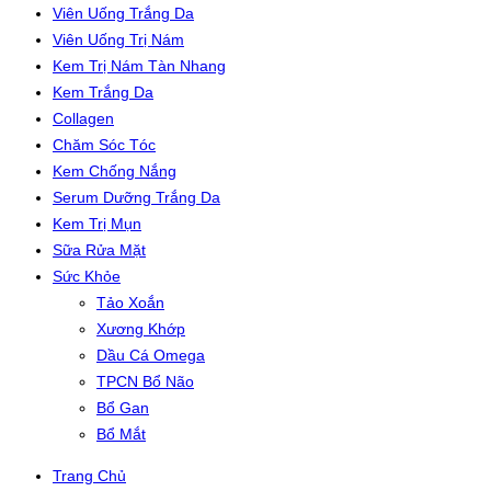
Viên Uống Trắng Da
Viên Uống Trị Nám
Kem Trị Nám Tàn Nhang
Kem Trắng Da
Collagen
Chăm Sóc Tóc
Kem Chống Nắng
Serum Dưỡng Trắng Da
Kem Trị Mụn
Sữa Rửa Mặt
Sức Khỏe
Tảo Xoắn
Xương Khớp
Dầu Cá Omega
TPCN Bổ Não
Bổ Gan
Bổ Mắt
Trang Chủ