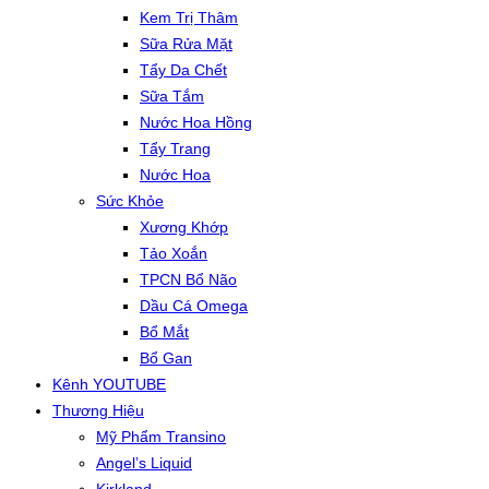
Kem Trị Thâm
Sữa Rửa Mặt
Tẩy Da Chết
Sữa Tắm
Nước Hoa Hồng
Tẩy Trang
Nước Hoa
Sức Khỏe
Xương Khớp
Tảo Xoắn
TPCN Bổ Não
Dầu Cá Omega
Bổ Mắt
Bổ Gan
Kênh YOUTUBE
Thương Hiệu
Mỹ Phẩm Transino
Angel’s Liquid