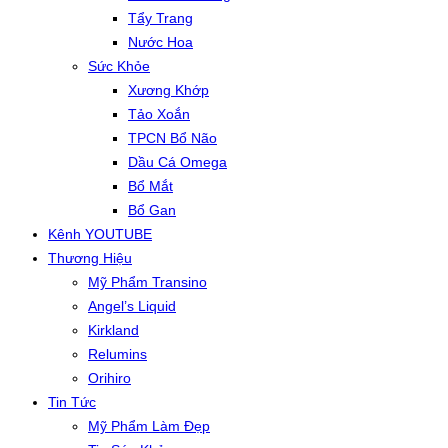
Tẩy Trang
Nước Hoa
Sức Khỏe
Xương Khớp
Tảo Xoắn
TPCN Bổ Não
Dầu Cá Omega
Bổ Mắt
Bổ Gan
Kênh YOUTUBE
Thương Hiệu
Mỹ Phẩm Transino
Angel’s Liquid
Kirkland
Relumins
Orihiro
Tin Tức
Mỹ Phẩm Làm Đẹp