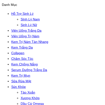
Danh Mục
Hỗ Trợ Sinh Lý
SInh Lý Nam
Sinh Lý Nữ
Viên Uống Trắng Da
Viên Uống Trị Nám
Kem Trị Nám Tàn Nhang
Kem Trắng Da
Collagen
Chăm Sóc Tóc
Kem Chống Nắng
Serum Dưỡng Trắng Da
Kem Trị Mụn
Sữa Rửa Mặt
Sức Khỏe
Tảo Xoắn
Xương Khớp
Dầu Cá Omega