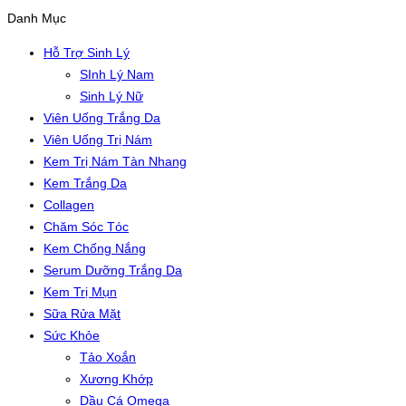
Danh Mục
Hỗ Trợ Sinh Lý
SInh Lý Nam
Sinh Lý Nữ
Viên Uống Trắng Da
Viên Uống Trị Nám
Kem Trị Nám Tàn Nhang
Kem Trắng Da
Collagen
Chăm Sóc Tóc
Kem Chống Nắng
Serum Dưỡng Trắng Da
Kem Trị Mụn
Sữa Rửa Mặt
Sức Khỏe
Tảo Xoắn
Xương Khớp
Dầu Cá Omega