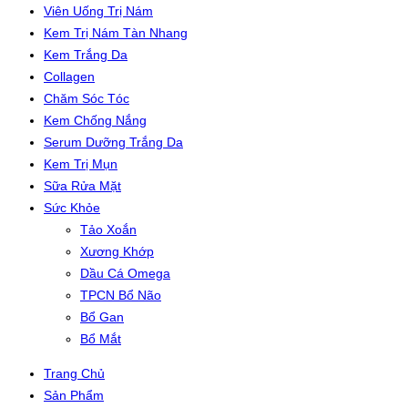
Viên Uống Trị Nám
Kem Trị Nám Tàn Nhang
Kem Trắng Da
Collagen
Chăm Sóc Tóc
Kem Chống Nắng
Serum Dưỡng Trắng Da
Kem Trị Mụn
Sữa Rửa Mặt
Sức Khỏe
Tảo Xoắn
Xương Khớp
Dầu Cá Omega
TPCN Bổ Não
Bổ Gan
Bổ Mắt
Trang Chủ
Sản Phẩm