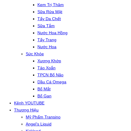
Kem Trị Thâm
Sữa Rửa Mặt
Tẩy Da Chết
Sữa Tắm
Nước Hoa Hồng
Tẩy Trang
Nước Hoa
Sức Khỏe
Xương Khớp
Tảo Xoắn
TPCN Bổ Não
Dầu Cá Omega
Bổ Mắt
Bổ Gan
Kênh YOUTUBE
Thương Hiệu
Mỹ Phẩm Transino
Angel’s Liquid