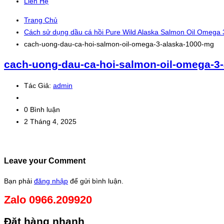
Liên Hệ
Trang Chủ
Cách sử dụng dầu cá hồi Pure Wild Alaska Salmon Oil Omega 
cach-uong-dau-ca-hoi-salmon-oil-omega-3-alaska-1000-mg
cach-uong-dau-ca-hoi-salmon-oil-omega-3
Tác Giả:
admin
0 Bình luận
2 Tháng 4, 2025
Leave your Comment
Bạn phải
đăng nhập
để gửi bình luận.
Zalo 0966.209920
Đặt hàng nhanh