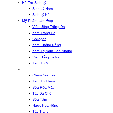
Hỗ Trợ Sinh Lý
SInh Lý Nam
Sinh Lý Nữ
Mỹ Phẩm Làm Đẹp
Viên Uống Trắng Da
Kem Trắng Da
Collagen
Kem Chống Nắng
Kem Trị Nám Tàn Nhang
Viên Uống Trị Nám
Kem Trị Mụn
…
Chăm Sóc Tóc
Kem Trị Thâm
Sữa Rửa Mặt
Tẩy Da Chết
Sữa Tắm
Nước Hoa Hồng
Tẩy Trang