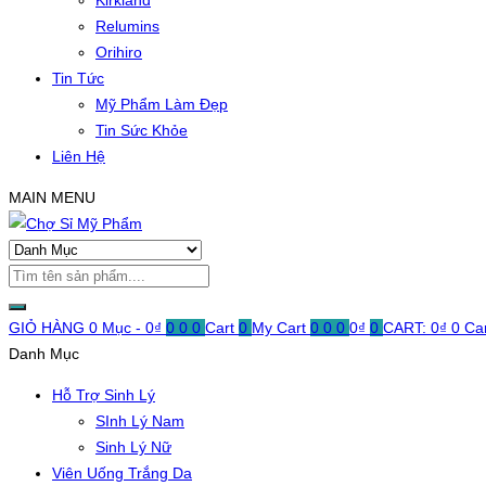
Kirkland
Relumins
Orihiro
Tin Tức
Mỹ Phẩm Làm Đẹp
Tin Sức Khỏe
Liên Hệ
MAIN MENU
GIỎ HÀNG
0 Mục -
0
₫
0
0
0
Cart
0
My Cart
0
0
0
0
₫
0
CART:
0
₫
0
Ca
Danh Mục
Hỗ Trợ Sinh Lý
SInh Lý Nam
Sinh Lý Nữ
Viên Uống Trắng Da