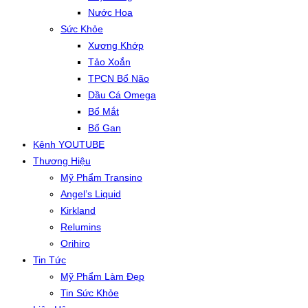
Nước Hoa
Sức Khỏe
Xương Khớp
Tảo Xoắn
TPCN Bổ Não
Dầu Cá Omega
Bổ Mắt
Bổ Gan
Kênh YOUTUBE
Thương Hiệu
Mỹ Phẩm Transino
Angel’s Liquid
Kirkland
Relumins
Orihiro
Tin Tức
Mỹ Phẩm Làm Đẹp
Tin Sức Khỏe