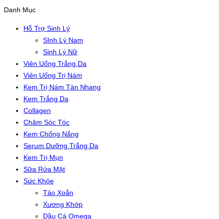
Danh Mục
Hỗ Trợ Sinh Lý
SInh Lý Nam
Sinh Lý Nữ
Viên Uống Trắng Da
Viên Uống Trị Nám
Kem Trị Nám Tàn Nhang
Kem Trắng Da
Collagen
Chăm Sóc Tóc
Kem Chống Nắng
Serum Dưỡng Trắng Da
Kem Trị Mụn
Sữa Rửa Mặt
Sức Khỏe
Tảo Xoắn
Xương Khớp
Dầu Cá Omega