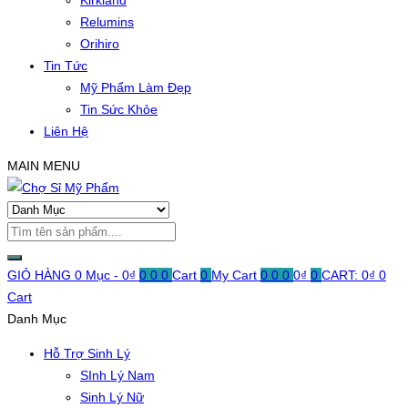
Kirkland
Relumins
Orihiro
Tin Tức
Mỹ Phẩm Làm Đẹp
Tin Sức Khỏe
Liên Hệ
MAIN MENU
GIỎ HÀNG
0 Mục -
0
₫
0
0
0
Cart
0
My Cart
0
0
0
0
₫
0
CART:
0
₫
0
Cart
Danh Mục
Hỗ Trợ Sinh Lý
SInh Lý Nam
Sinh Lý Nữ