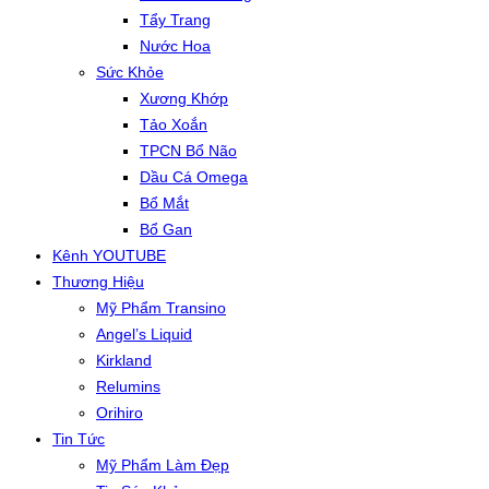
Tẩy Trang
Nước Hoa
Sức Khỏe
Xương Khớp
Tảo Xoắn
TPCN Bổ Não
Dầu Cá Omega
Bổ Mắt
Bổ Gan
Kênh YOUTUBE
Thương Hiệu
Mỹ Phẩm Transino
Angel’s Liquid
Kirkland
Relumins
Orihiro
Tin Tức
Mỹ Phẩm Làm Đẹp