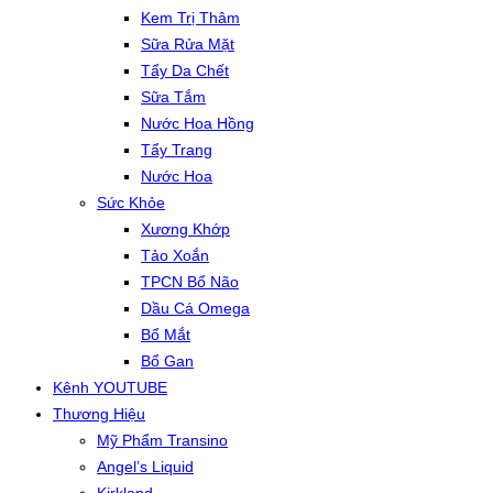
Kem Trị Thâm
Sữa Rửa Mặt
Tẩy Da Chết
Sữa Tắm
Nước Hoa Hồng
Tẩy Trang
Nước Hoa
Sức Khỏe
Xương Khớp
Tảo Xoắn
TPCN Bổ Não
Dầu Cá Omega
Bổ Mắt
Bổ Gan
Kênh YOUTUBE
Thương Hiệu
Mỹ Phẩm Transino
Angel’s Liquid