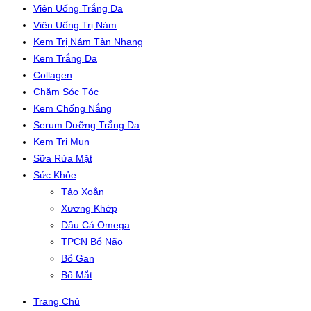
Viên Uống Trắng Da
Viên Uống Trị Nám
Kem Trị Nám Tàn Nhang
Kem Trắng Da
Collagen
Chăm Sóc Tóc
Kem Chống Nắng
Serum Dưỡng Trắng Da
Kem Trị Mụn
Sữa Rửa Mặt
Sức Khỏe
Tảo Xoắn
Xương Khớp
Dầu Cá Omega
TPCN Bổ Não
Bổ Gan
Bổ Mắt
Trang Chủ