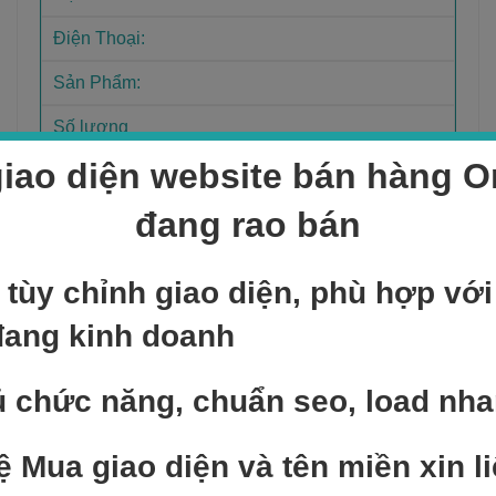
iao diện website bán hàng On
đang rao bán
 tùy chỉnh giao diện, phù hợp vớ
Sản phẩm bán chạy
đang kinh doanh
NEW
 chức năng, chuẩn seo, load nh
Add to cart
Sản phẩm mẫu 6
ệ Mua giao diện và tên miền xin li
400,000
₫