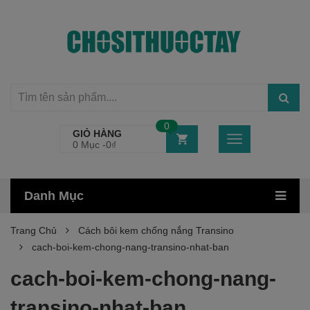
0
GIỎ HÀNG
0 Mục -
0
₫
Danh Mục
Trang Chủ
Cách bôi kem chống nắng Transino
cach-boi-kem-chong-nang-transino-nhat-ban
cach-boi-kem-chong-nang-
transino-nhat-ban