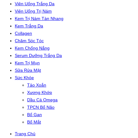
Viên Uống Trắng Da
Viên Uống Trị Nám
Kem Trị Nám Tàn Nhang
Kem Trắng Da
Collagen
Chăm Sóc Tóc
Kem Chống Nắng
Serum Dưỡng Trắng Da
Kem Trị Mụn
Sữa Rửa Mặt
Sức Khỏe
Tảo Xoắn
Xương Khớp
Dầu Cá Omega
TPCN Bổ Não
Bổ Gan
Bổ Mắt
Trang Chủ