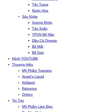
Tẩy Trang
Nước Hoa
Sức Khỏe
Xương Khớp
Tảo Xoắn
TPCN Bổ Não
Dầu Cá Omega
Bổ Mắt
Bổ Gan
Kênh YOUTUBE
Thương Hiệu
Mỹ Phẩm Transino
Angel’s Liquid
Kirkland
Relumins
Orihiro
Tin Tức
Mỹ Phẩm Làm Đẹp