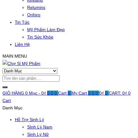
Kirkland
Relumins
Orihiro
Tin Tức
Mỹ Phẩm Làm Đẹp
Tin Sức Khỏe
Liên Hệ
MAIN MENU
GIỎ HÀNG
0 Mục -
0
₫
0
0
0
Cart
0
My Cart
0
0
0
0
₫
0
CART:
0
₫
0
Cart
Danh Mục
Hỗ Trợ Sinh Lý
SInh Lý Nam
Sinh Lý Nữ