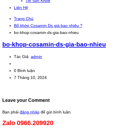
Tin Sức Khỏe
Liên Hệ
Trang Chủ
Bổ khớp Cosamin Ds giá bao nhiêu ?
bo-khop-cosamin-ds-gia-bao-nhieu
bo-khop-cosamin-ds-gia-bao-nhieu
Tác Giả:
admin
0 Bình luận
7 Tháng 10, 2024
Leave your Comment
Bạn phải
đăng nhập
để gửi bình luận.
Zalo 0966.209920