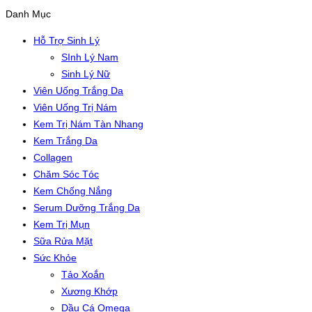
Danh Mục
Hỗ Trợ Sinh Lý
SInh Lý Nam
Sinh Lý Nữ
Viên Uống Trắng Da
Viên Uống Trị Nám
Kem Trị Nám Tàn Nhang
Kem Trắng Da
Collagen
Chăm Sóc Tóc
Kem Chống Nắng
Serum Dưỡng Trắng Da
Kem Trị Mụn
Sữa Rửa Mặt
Sức Khỏe
Tảo Xoắn
Xương Khớp
Dầu Cá Omega