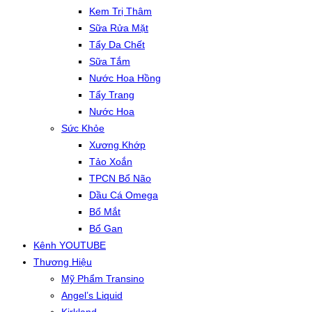
Kem Trị Thâm
Sữa Rửa Mặt
Tẩy Da Chết
Sữa Tắm
Nước Hoa Hồng
Tẩy Trang
Nước Hoa
Sức Khỏe
Xương Khớp
Tảo Xoắn
TPCN Bổ Não
Dầu Cá Omega
Bổ Mắt
Bổ Gan
Kênh YOUTUBE
Thương Hiệu
Mỹ Phẩm Transino
Angel’s Liquid