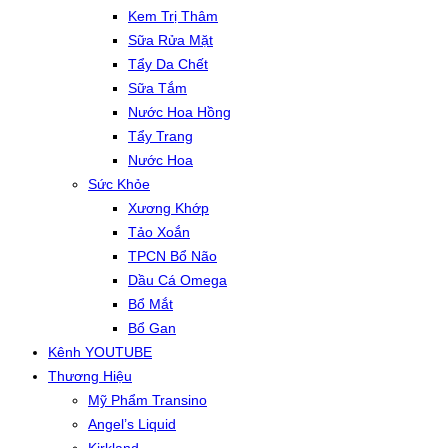
Kem Trị Thâm
Sữa Rửa Mặt
Tẩy Da Chết
Sữa Tắm
Nước Hoa Hồng
Tẩy Trang
Nước Hoa
Sức Khỏe
Xương Khớp
Tảo Xoắn
TPCN Bổ Não
Dầu Cá Omega
Bổ Mắt
Bổ Gan
Kênh YOUTUBE
Thương Hiệu
Mỹ Phẩm Transino
Angel’s Liquid