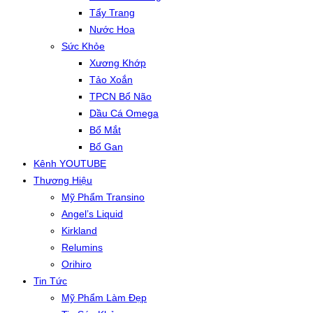
Tẩy Trang
Nước Hoa
Sức Khỏe
Xương Khớp
Tảo Xoắn
TPCN Bổ Não
Dầu Cá Omega
Bổ Mắt
Bổ Gan
Kênh YOUTUBE
Thương Hiệu
Mỹ Phẩm Transino
Angel’s Liquid
Kirkland
Relumins
Orihiro
Tin Tức
Mỹ Phẩm Làm Đẹp