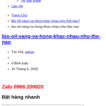
Tin Sức Khỏe
Liên Hệ
Trang Chủ
Bio Oil vàng và hồng khác nhau như thế nào?
bio-oil-vang-va-hong-khac-nhau-nhu-the-nao
bio-oil-vang-va-hong-khac-nhau-nhu-the-
nao
Tác Giả:
admin
0 Bình luận
15 Tháng 6, 2025
Zalo 0966.209920
Đặt hàng nhanh