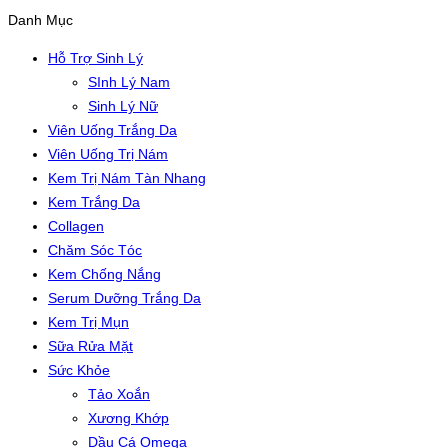
Danh Mục
Hỗ Trợ Sinh Lý
SInh Lý Nam
Sinh Lý Nữ
Viên Uống Trắng Da
Viên Uống Trị Nám
Kem Trị Nám Tàn Nhang
Kem Trắng Da
Collagen
Chăm Sóc Tóc
Kem Chống Nắng
Serum Dưỡng Trắng Da
Kem Trị Mụn
Sữa Rửa Mặt
Sức Khỏe
Tảo Xoắn
Xương Khớp
Dầu Cá Omega