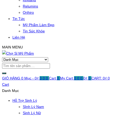
Kirkland
Relumins
Orihiro
Tin Tức
Mỹ Phẩm Làm Đẹp
Tin Sức Khỏe
Liên Hệ
MAIN MENU
GIỎ HÀNG
0 Mục -
0
₫
0
0
0
Cart
0
My Cart
0
0
0
0
₫
0
CART:
0
₫
0
Cart
Danh Mục
Hỗ Trợ Sinh Lý
SInh Lý Nam
Sinh Lý Nữ